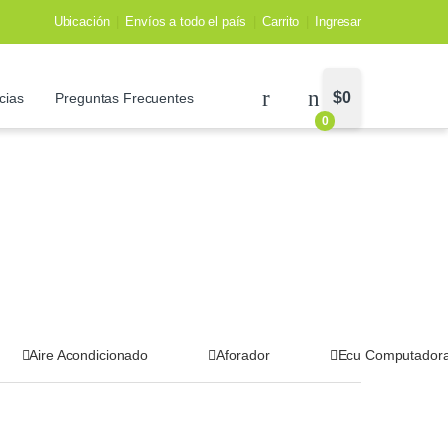
Ubicación
Envíos a todo el país
Carrito
Ingresar
$
0
cias
Preguntas Frecuentes
0
Aire Acondicionado
Aforador
Ecu Computador