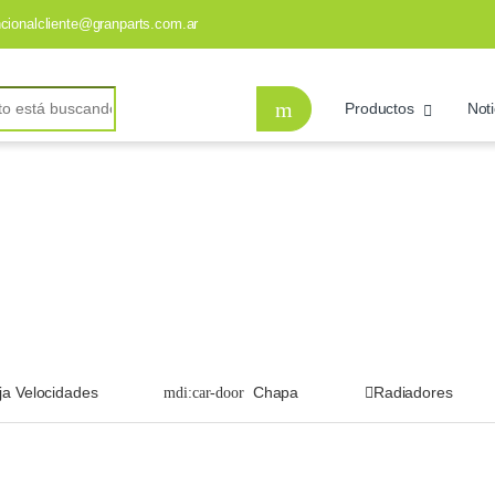
ncionalcliente@granparts.com.ar
Productos
Noti
ja Velocidades
Chapa
Radiadores