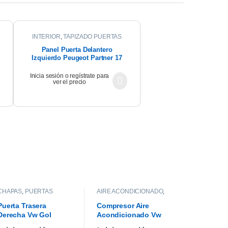
INTERIOR
,
TAPIZADO PUERTAS
Panel Puerta Delantero
Izquierdo Peugeot Partner 17
Inicia sesión o regístrate para
ver el precio
CHAPAS
,
PUERTAS
AIRE ACONDICIONADO
,
COMPRESOR DE AIRE
Puerta Trasera
Compresor Aire
Derecha Vw Gol
Acondicionado Vw
Trend 10/13
Gol Trend Msi 2017