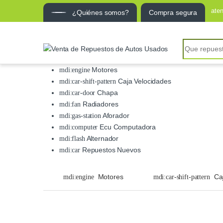
ate
¿Quiénes somos?
Compra segura
Search for:
Motores
Caja Velocidades
Chapa
Radiadores
Aforador
Ecu Computadora
Alternador
Repuestos Nuevos
Motores
Ca