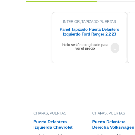
INTERIOR
,
TAPIZADO PUERTAS
Panel Tapizado Puerta Delantero
Izquierdo Ford Ranger 2.2 23
Inicia sesión o regístrate para
ver el precio
CHAPAS
,
PUERTAS
CHAPAS
,
PUERTAS
Puerta Delantera
Puerta Delantera
Izquierda Chevrolet
Derecha Volkswagen
Corsa Wagon 1.6
Gol Trend 10/13