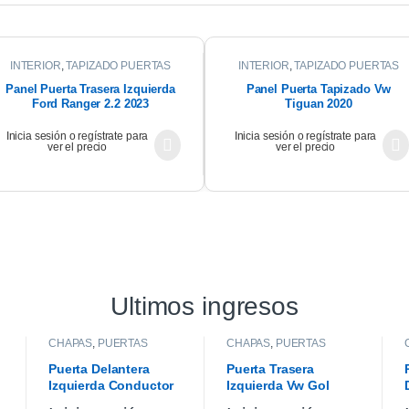
INTERIOR
,
TAPIZADO PUERTAS
INTERIOR
,
TAPIZADO PUERTAS
Panel Puerta Trasera Izquierda
Panel Puerta Tapizado Vw
Ford Ranger 2.2 2023
Tiguan 2020
Inicia sesión o regístrate para
Inicia sesión o regístrate para
ver el precio
ver el precio
Ultimos ingresos
CHAPAS
,
PUERTAS
CHAPAS
,
PUERTAS
Puerta Delantera
Puerta Trasera
Izquierda Conductor
Izquierda Vw Gol
Vw Gol Trend 10/13
Trend 10/13