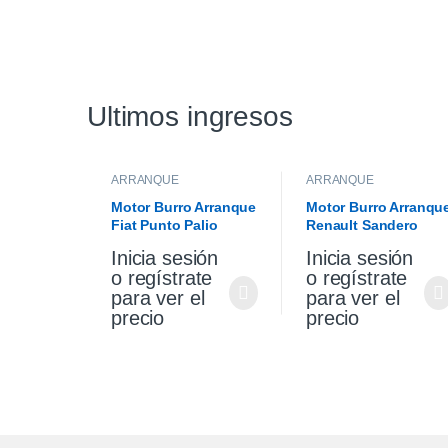
Ultimos ingresos
ARRANQUE
ARRANQUE
Motor Burro Arranque
Motor Burro Arranqu
Fiat Punto Palio
Renault Sandero
Siena 1.4 Fire Original
Stepway 1.6 K4m
Inicia sesión
Inicia sesión
Original
o regístrate
o regístrate
para ver el
para ver el
precio
precio