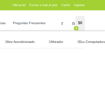
Ubicación
Envíos a todo el país
Carrito
Ingresar
$
0
cias
Preguntas Frecuentes
0
Aire Acondicionado
Aforador
Ecu Computador