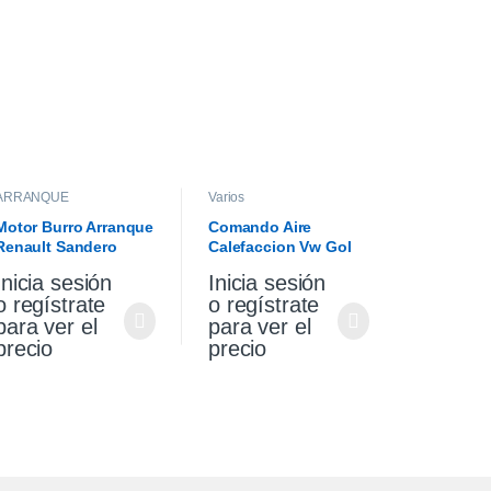
ARRANQUE
Varios
Motor Burro Arranque
Comando Aire
Renault Sandero
Calefaccion Vw Gol
Stepway 1.6 Original
Trend 17/20 (Usado)
Inicia sesión
Inicia sesión
o regístrate
o regístrate
para ver el
para ver el
precio
precio