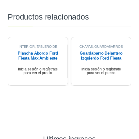
Productos relacionados
INTERIOR
,
TABLERO DE
CHAPAS
,
GUARDABARROS
INSTRUMENTO / PLANCHA
Plancha Abordo Ford
Guardabarro Delantero
ABORDO
Fiesta Max Ambiente
Izquierdo Ford Fiesta
2009
Ambiente Plus 07
Inicia sesión o regístrate
Inicia sesión o regístrate
para ver el precio
para ver el precio