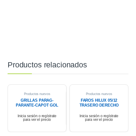
Productos relacionados
Productos nuevos
Productos nuevos
GRILLAS PARAG-
FAROS HILUX 05/12
PARANTE-CAPOT GOL
TRASERO DERECHO
TREND/VOYAGE 08/12
LAT PARAG S/FARO
Inicia sesión o regístrate
Inicia sesión o regístrate
para ver el precio
para ver el precio
DERECHA