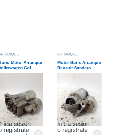
ARRANQUE
ARRANQUE
Burro Motor Arranque
Motor Burro Arranque
Volkswagen Gol
Renault Sandero
Saveiro 1.6
Stepway 1.6 Original
Inicia sesión
Inicia sesión
o regístrate
o regístrate