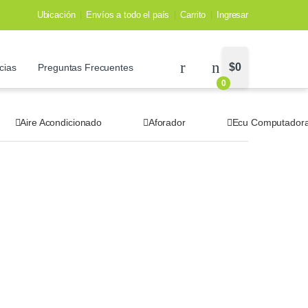
Ubicación
Envíos a todo el país
Carrito
Ingresar
$
0
cias
Preguntas Frecuentes
0
Aire Acondicionado
Aforador
Ecu Computador