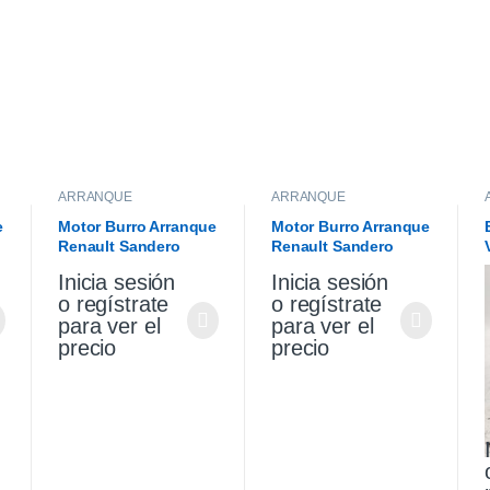
ARRANQUE
ARRANQUE
e
Motor Burro Arranque
Motor Burro Arranque
Renault Sandero
Renault Sandero
l
Stepway 1.6 K4m
Stepway 1.6 K4m
Inicia sesión
Inicia sesión
Original
o regístrate
o regístrate
para ver el
para ver el
precio
precio