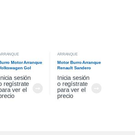
ARRANQUE
ARRANQUE
Burro Motor Arranque
Motor Burro Arranque
Volkswagen Gol
Renault Sandero
Saveiro 1.6
Stepway 1.6 Original
Inicia sesión
Inicia sesión
o regístrate
o regístrate
para ver el
para ver el
precio
precio