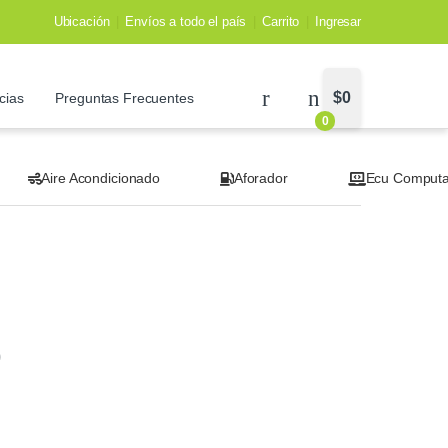
Ubicación
Envíos a todo el país
Carrito
Ingresar
$
0
cias
Preguntas Frecuentes
0
Aire Acondicionado
Aforador
Ecu Comput
9