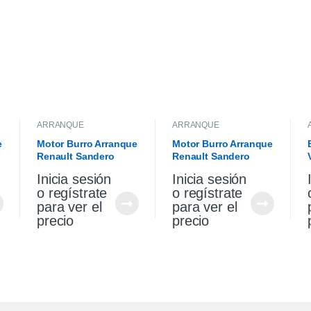
ARRANQUE
ARRANQUE
e
Motor Burro Arranque
Motor Burro Arranque
Renault Sandero
Renault Sandero
l
Stepway 1.6 K4m
Stepway 1.6 K4m
Inicia sesión
Inicia sesión
Original
o regístrate
o regístrate
para ver el
para ver el
precio
precio