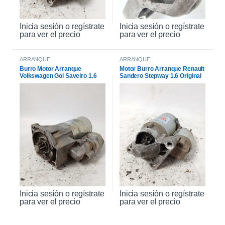
Inicia sesión o regístrate
Inicia sesión o regístrate
para ver el precio
para ver el precio
ARRANQUE
ARRANQUE
Burro Motor Arranque
Motor Burro Arranque Renault
Volkswagen Gol Saveiro 1.6
Sandero Stepway 1.6 Original
Inicia sesión o regístrate
Inicia sesión o regístrate
para ver el precio
para ver el precio