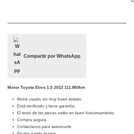
C
Compartir por WhatsApp
Motor Toyota Etios 1.5 2013 111.800km
Motor usado, en muy buen estado.
Está verificado y tiene garantía.
El resto de las piezas están en buen funcionamiento.
Compra segura.
Contactanos para asesorarte.
Envíos a todo el país.