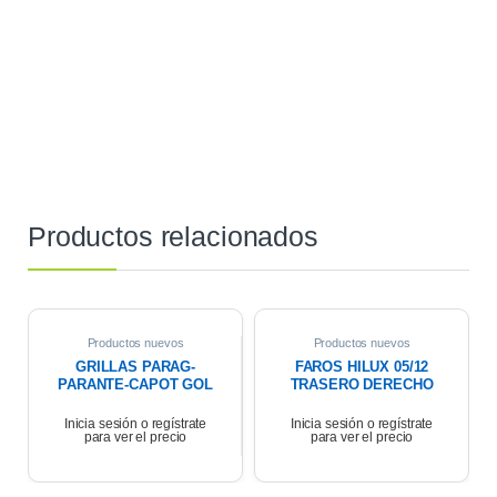
Productos relacionados
Productos nuevos
Productos nuevos
GRILLAS PARAG-
FAROS HILUX 05/12
PARANTE-CAPOT GOL
TRASERO DERECHO
TREND/VOYAGE 08/12
LAT PARAG S/FARO
Inicia sesión o regístrate
Inicia sesión o regístrate
para ver el precio
para ver el precio
DERECHA