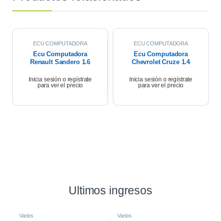
ECU COMPUTADORA
ECU COMPUTADORA
Ecu Computadora
Ecu Computadora
Renault Sandero 1.6
Chevrolet Cruze 1.4
Expression 2018
Turbo Premier At 2021
Inicia sesión o regístrate
Inicia sesión o regístrate
para ver el precio
para ver el precio
Ultimos ingresos
Varios
Varios