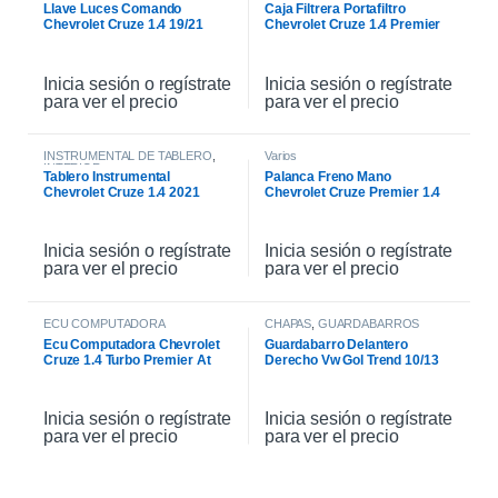
Llave Luces Comando
Caja Filtrera Portafiltro
Chevrolet Cruze 1.4 19/21
Chevrolet Cruze 1.4 Premier
19/21
Inicia sesión o regístrate
Inicia sesión o regístrate
para ver el precio
para ver el precio
INSTRUMENTAL DE TABLERO
,
Varios
INTERIOR
Tablero Instrumental
Palanca Freno Mano
Chevrolet Cruze 1.4 2021
Chevrolet Cruze Premier 1.4
2021
Inicia sesión o regístrate
Inicia sesión o regístrate
para ver el precio
para ver el precio
ECU COMPUTADORA
CHAPAS
,
GUARDABARROS
Ecu Computadora Chevrolet
Guardabarro Delantero
Cruze 1.4 Turbo Premier At
Derecho Vw Gol Trend 10/13
2021
Inicia sesión o regístrate
Inicia sesión o regístrate
para ver el precio
para ver el precio