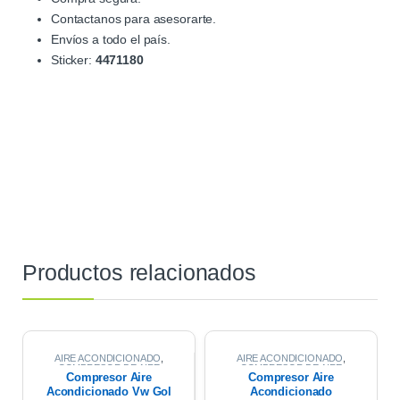
Contactanos para asesorarte.
Envíos a todo el país.
Sticker:
4471180
Productos relacionados
AIRE ACONDICIONADO
,
AIRE ACONDICIONADO
,
COMPRESOR DE AIRE
COMPRESOR DE AIRE
Compresor Aire
Compresor Aire
Acondicionado Vw Gol
Acondicionado