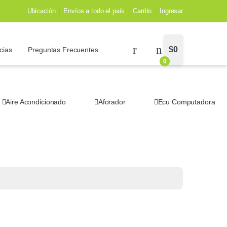
Ubicación
Envíos a todo el país
Carrito
Ingresar
$
0
cias
Preguntas Frecuentes
0
Aire Acondicionado
Aforador
Ecu Computadora