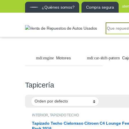
ate
¿Quiénes somos?
Compra segura
Search for:
Motores
Caj
Tapicería
INTERIOR
,
TAPIZADO TECHO
Tapizado Techo Cielorraso Citroen C4 Lounge Fee
Pack 2016