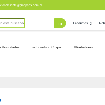
ncionalcliente@granparts.com.ar
Productos
Noti
a Velocidades
Chapa
Radiadores
l