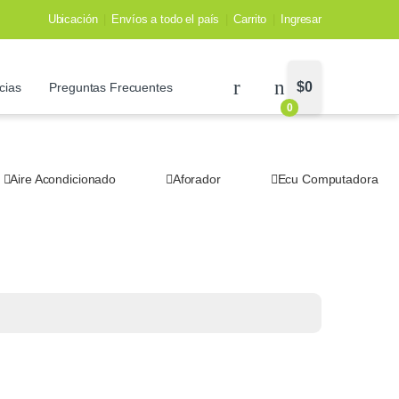
Ubicación
Envíos a todo el país
Carrito
Ingresar
$
0
cias
Preguntas Frecuentes
0
Aire Acondicionado
Aforador
Ecu Computadora