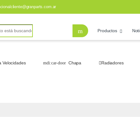
ncionalcliente@granparts.com.ar
Productos
Noti
a Velocidades
Chapa
Radiadores