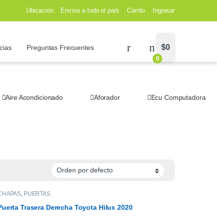
Ubicación
Envíos a todo el país
Carrito
Ingresar
$
0
cias
Preguntas Frecuentes
0
Aire Acondicionado
Aforador
Ecu Computadora
CHAPAS
,
PUERTAS
Puerta Trasera Derecha Toyota Hilux 2020