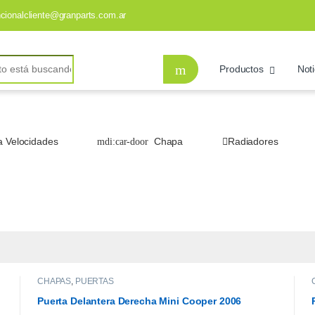
ncionalcliente@granparts.com.ar
Productos
Noti
a Velocidades
Chapa
Radiadores
CHAPAS
,
PUERTAS
Puerta Delantera Derecha Mini Cooper 2006