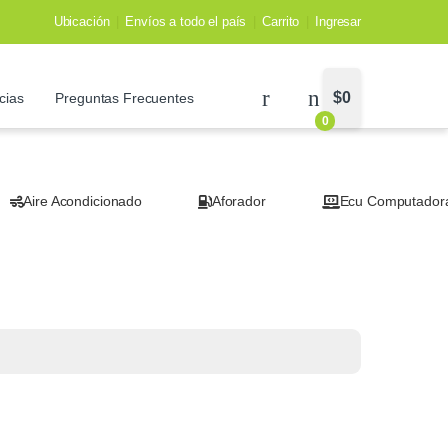
Ubicación
Envíos a todo el país
Carrito
Ingresar
$
0
cias
Preguntas Frecuentes
0
Aire Acondicionado
Aforador
Ecu Computador