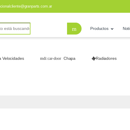
ncionalcliente@granparts.com.ar
Productos
Noti
a Velocidades
Chapa
Radiadores