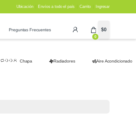
Ubicación
Envíos a todo el país
Carrito
Ingresar
$
0
Preguntas Frecuentes
0
Chapa
Radiadores
Aire Acondicionado