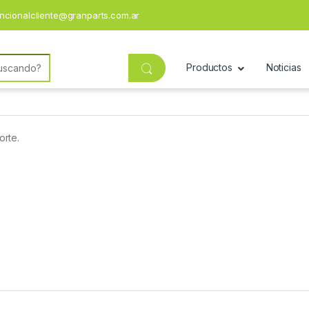
ncionalcliente@granparts.com.ar
Productos
Noticias
orte.