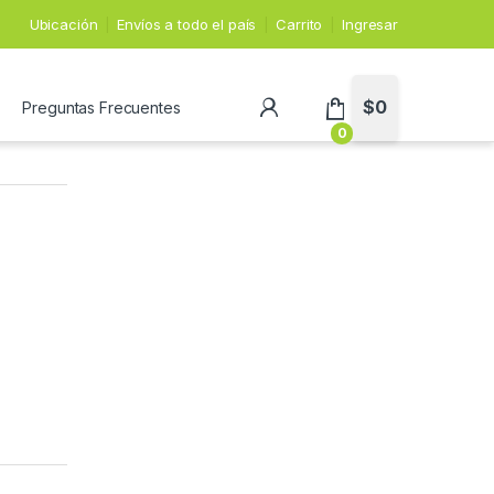
Ubicación
Envíos a todo el país
Carrito
Ingresar
$
0
Preguntas Frecuentes
0