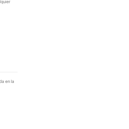
quier
da en la