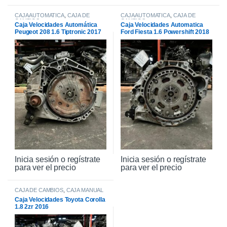
CAJA AUTOMATICA
,
CAJA DE
CAJA AUTOMATICA
,
CAJA DE
CAMBIOS
CAMBIOS
Caja Velocidades Automática
Caja Velocidades Automatica
Peugeot 208 1.6 Tiptronic 2017
Ford Fiesta 1.6 Powershift 2018
Inicia sesión o regístrate
Inicia sesión o regístrate
para ver el precio
para ver el precio
CAJA DE CAMBIOS
,
CAJA MANUAL
Caja Velocidades Toyota Corolla
1.8 2zr 2016