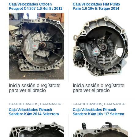
Caja Velocidades Citroen
Caja Velocidades Fiat Punto
Peugeot C4 307 1.6 Hdi 8v 2011
Palio 1.6 16v E Torque 2014
Inicia sesión o regístrate
Inicia sesión o regístrate
para ver el precio
para ver el precio
CAJA DE CAMBIOS
,
CAJA MANUAL
CAJA DE CAMBIOS
,
CAJA MANUAL
Caja Velocidades Renault
Caja Velocidades Renault
Sandero K4m 2014 Selectora
Sandero K4m 16v ’17 Selector
Arriba
Arriba