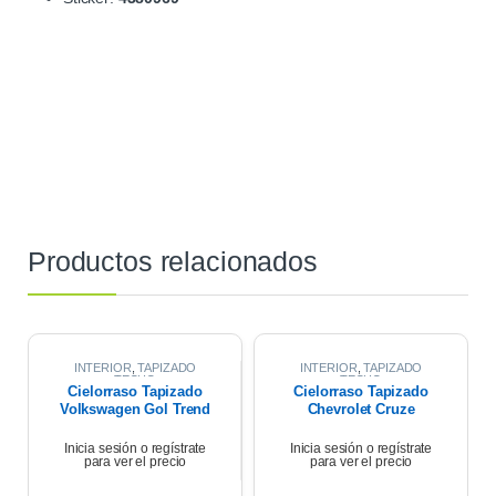
Productos relacionados
INTERIOR
,
TAPIZADO
INTERIOR
,
TAPIZADO
TECHO
TECHO
Cielorraso Tapizado
Cielorraso Tapizado
Volkswagen Gol Trend
Chevrolet Cruze
2020
Premier 1.4 2021
Inicia sesión o regístrate
Inicia sesión o regístrate
para ver el precio
para ver el precio