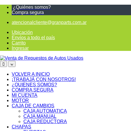
¿Quiénes somos?
Compra segura
atencionalcliente@granparts.com.ar
Ubicación
Envíos a todo el país
Carrito
Ingresar
VOLVER A INICIO
¡TRABAJÁ CON NOSOTROS!
¿QUIENES SOMOS?
COMPRA SEGURA
MI CUENTA
MOTOR
CAJA DE CAMBIOS
CAJA AUTOMATICA
CAJA MANUAL
CAJA REDUCTORA
CHAPAS