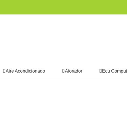
Aire Acondicionado
Aforador
Ecu Comput