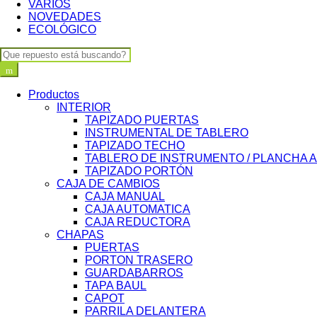
VARIOS
NOVEDADES
ECOLÓGICO
Search
for:
Productos
INTERIOR
TAPIZADO PUERTAS
INSTRUMENTAL DE TABLERO
TAPIZADO TECHO
TABLERO DE INSTRUMENTO / PLANCHA 
TAPIZADO PORTÓN
CAJA DE CAMBIOS
CAJA MANUAL
CAJA AUTOMATICA
CAJA REDUCTORA
CHAPAS
PUERTAS
PORTON TRASERO
GUARDABARROS
TAPA BAUL
CAPOT
PARRILA DELANTERA