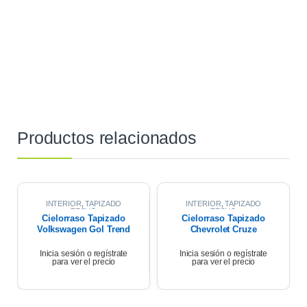
Productos relacionados
INTERIOR
,
TAPIZADO
INTERIOR
,
TAPIZADO
TECHO
TECHO
Cielorraso Tapizado
Cielorraso Tapizado
Volkswagen Gol Trend
Chevrolet Cruze
2020
Premier 1.4 2021
Inicia sesión o regístrate
Inicia sesión o regístrate
para ver el precio
para ver el precio