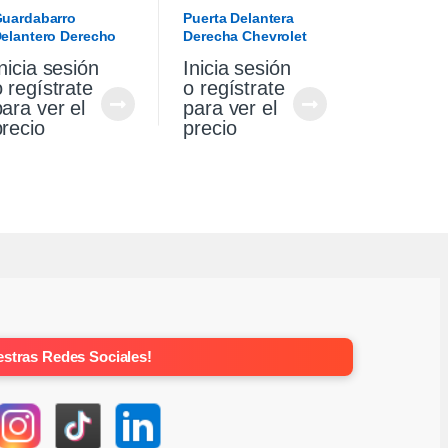
GUARDABARROS
uardabarro
Puerta Delantera
elantero Derecho
Derecha Chevrolet
w Gol Trend 10/13
Corsa Wagon 2007
nicia sesión
Inicia sesión
o regístrate
o regístrate
para ver el
para ver el
precio
precio
stras Redes Sociales!