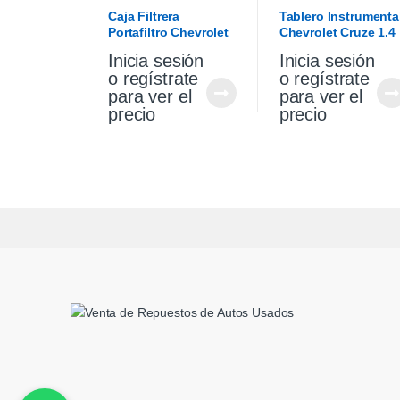
TABLERO
,
INTERIOR
Caja Filtrera
Tablero Instrumenta
Portafiltro Chevrolet
Chevrolet Cruze 1.4
Cruze 1.4 Premier
2021
Inicia sesión
Inicia sesión
19/21
o regístrate
o regístrate
para ver el
para ver el
precio
precio