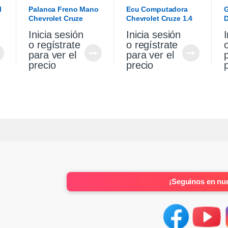
l
Palanca Freno Mano
Ecu Computadora
G
Chevrolet Cruze
Chevrolet Cruze 1.4
D
Premier 1.4 2021
Turbo Premier At
V
Inicia sesión
Inicia sesión
I
2021
o regístrate
o regístrate
para ver el
para ver el
precio
precio
¡Seguinos en nue