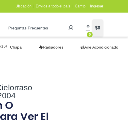
Ubicación
Envíos a todo el país
Carrito
Ingresar
$
0
Preguntas Frecuentes
0
Chapa
Radiadores
Aire Acondicionado
ielorraso
 2004
n O
ara Ver El