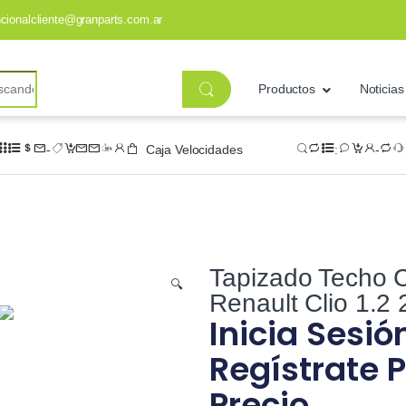
ncionalcliente@granparts.com.ar
Productos
Noticias
Caja Velocidades
Tapizado Techo C
🔍
Renault Clio 1.2
Inicia Sesió
Regístrate P
Precio