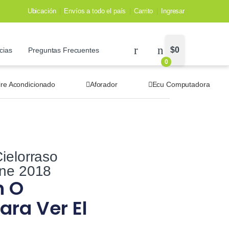
Ubicación
Envíos a todo el país
Carrito
Ingresar
$
0
cias
Preguntas Frecuentes
0
ire Acondicionado
Aforador
Ecu Computadora
ielorraso
ine 2018
n O
ara Ver El