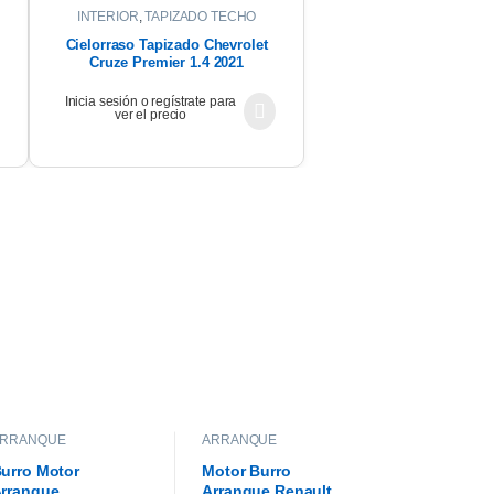
INTERIOR
,
TAPIZADO TECHO
Cielorraso Tapizado Chevrolet
Cruze Premier 1.4 2021
Inicia sesión o regístrate para
ver el precio
ARRANQUE
ARRANQUE
urro Motor
Motor Burro
rranque
Arranque Renault