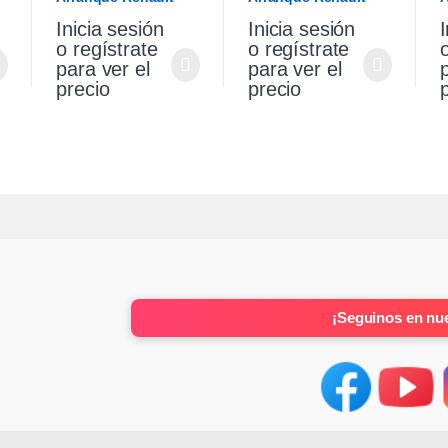
Sandero Stepway 1.6
Sandero Stepway 1.6
V
Inicia sesión
Inicia sesión
I
K4m Original
K4m
S
o regístrate
o regístrate
para ver el
para ver el
precio
precio
¡Seguinos en nue