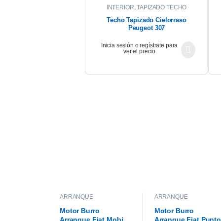
INTERIOR
,
TAPIZADO TECHO
Techo Tapizado Cielorraso
Peugeot 307
Inicia sesión o regístrate para
ver el precio
ARRANQUE
ARRANQUE
Motor Burro
Motor Burro
Arranque Fiat Mobi
Arranque Fiat Punto