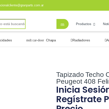
ncionalcliente@granparts.com.ar
Productos
Noti
ocidades
Chapa
Radiadores
A
Tapizado Techo C
Peugeot 408 Fel
Inicia Sesió
Regístrate P
Precio