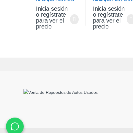
1.0 Original
Palio Siena 1.4 Fire
Inicia sesión
Inicia sesión
Original
o regístrate
o regístrate
para ver el
para ver el
precio
precio