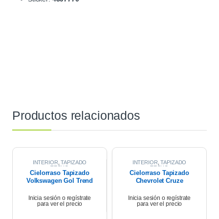
Productos relacionados
INTERIOR
,
TAPIZADO
INTERIOR
,
TAPIZADO
TECHO
TECHO
Cielorraso Tapizado
Cielorraso Tapizado
Volkswagen Gol Trend
Chevrolet Cruze
2020
Premier 1.4 2021
Inicia sesión o regístrate
Inicia sesión o regístrate
para ver el precio
para ver el precio