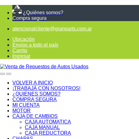
¿Quiénes somos?
Compra segura
atencionalcliente@granparts.com.ar
Ubicación
Envíos a todo el país
Carrito
Ingresar
VOLVER A INICIO
¡TRABAJÁ CON NOSOTROS!
¿QUIENES SOMOS?
COMPRA SEGURA
MI CUENTA
MOTOR
CAJA DE CAMBIOS
CAJA AUTOMATICA
CAJA MANUAL
CAJA REDUCTORA
CHAPAS