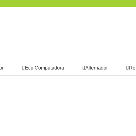
or
Ecu Computadora
Alternador
Re