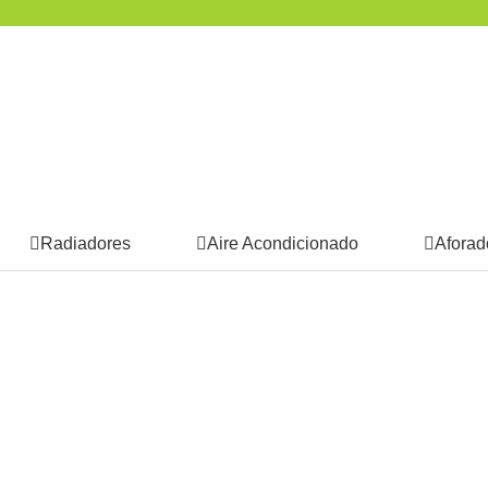
Radiadores
Aire Acondicionado
Aforad