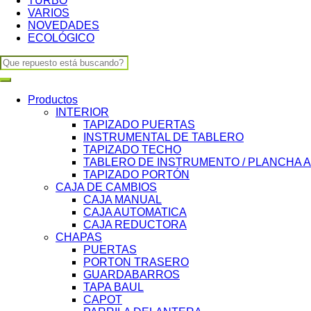
TURBO
VARIOS
NOVEDADES
ECOLÓGICO
Search
for:
Productos
INTERIOR
TAPIZADO PUERTAS
INSTRUMENTAL DE TABLERO
TAPIZADO TECHO
TABLERO DE INSTRUMENTO / PLANCHA 
TAPIZADO PORTÓN
CAJA DE CAMBIOS
CAJA MANUAL
CAJA AUTOMATICA
CAJA REDUCTORA
CHAPAS
PUERTAS
PORTON TRASERO
GUARDABARROS
TAPA BAUL
CAPOT