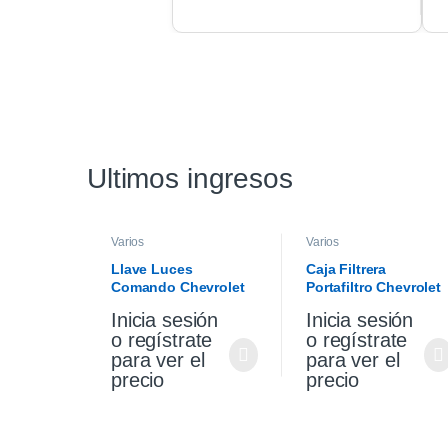
Ultimos ingresos
Varios
Varios
Llave Luces
Caja Filtrera
Comando Chevrolet
Portafiltro Chevrolet
Cruze 1.4 19/21
Cruze 1.4 Premier
Inicia sesión
Inicia sesión
19/21
o regístrate
o regístrate
para ver el
para ver el
precio
precio