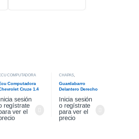
ECU COMPUTADORA
CHAPAS
,
GUARDABARROS
Ecu Computadora
Guardabarro
Chevrolet Cruze 1.4
Delantero Derecho
Turbo Premier At 2021
Vw Gol Trend 10/13
Inicia sesión
Inicia sesión
o regístrate
o regístrate
para ver el
para ver el
precio
precio