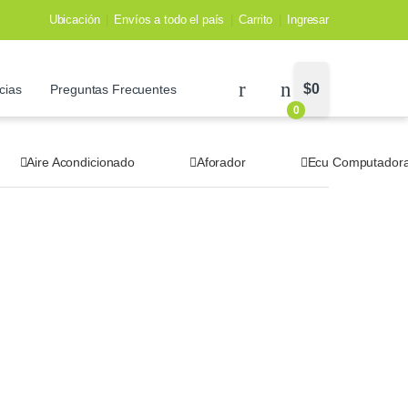
Ubicación
Envíos a todo el país
Carrito
Ingresar
$
0
cias
Preguntas Frecuentes
0
Aire Acondicionado
Aforador
Ecu Computador