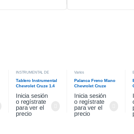
INSTRUMENTAL DE
Varios
TABLERO
,
INTERIOR
Tablero Instrumental
Palanca Freno Mano
Chevrolet Cruze 1.4
Chevrolet Cruze
2021
Premier 1.4 2021
Inicia sesión
Inicia sesión
o regístrate
o regístrate
para ver el
para ver el
precio
precio