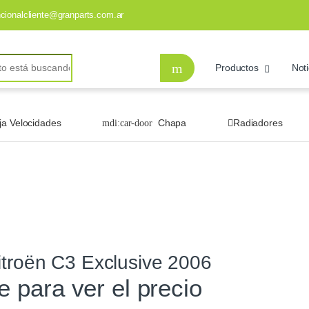
ncionalcliente@granparts.com.ar
Productos
Noti
ja Velocidades
Chapa
Radiadores
itroën C3 Exclusive 2006
te para ver el precio