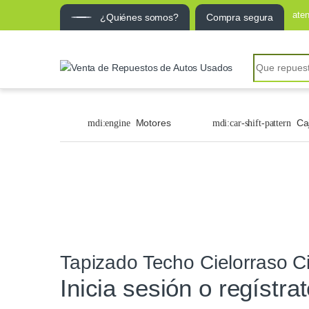
ate
¿Quiénes somos?
Compra segura
Motores
Ca
Tapizado Techo Cielorraso C
Inicia sesión o regístra