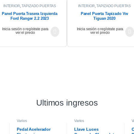
INTERIOR
,
TAPIZADO PUERTAS
INTERIOR
,
TAPIZADO PUERTAS
Panel Puerta Trasera Izquierda
Panel Puerta Tapizado Vw
Ford Ranger 2.2 2023
Tiguan 2020
Inicia sesión o regístrate para
Inicia sesión o regístrate para
ver el precio
ver el precio
Ultimos ingresos
Varios
Varios
V
Pedal Acelerador
Llave Luces
C