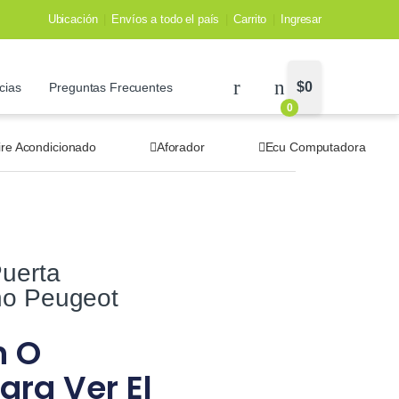
Ubicación
Envíos a todo el país
Carrito
Ingresar
$
0
cias
Preguntas Frecuentes
0
ire Acondicionado
Aforador
Ecu Computadora
uerta
ho Peugeot
n O
ara Ver El