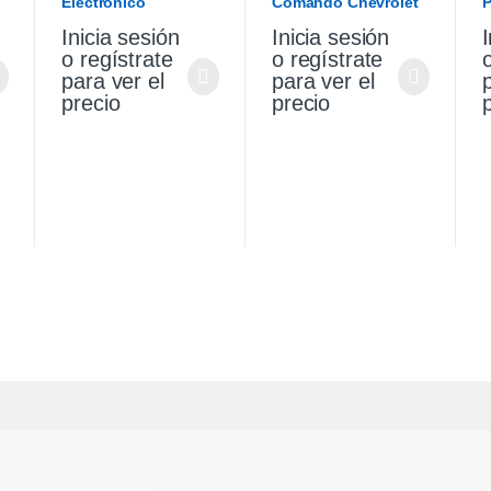
Electronico
Comando Chevrolet
P
Chevrolet Cruze
Cruze 1.4 19/21
C
Inicia sesión
Inicia sesión
I
Premier 1.4 21
1
o regístrate
o regístrate
para ver el
para ver el
precio
precio