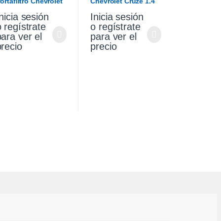
ortafiltro Chevrolet
Chevrolet Cruze 1.4
ruze 1.4 Premier
2021
nicia sesión
Inicia sesión
9/21
o regístrate
o regístrate
para ver el
para ver el
precio
precio