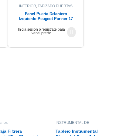
INTERIOR
,
TAPIZADO PUERTAS
Panel Puerta Delantero
Izquierdo Peugeot Partner 17
Inicia sesión o regístrate para
ver el precio
arios
INSTRUMENTAL DE
TABLERO
,
INTERIOR
aja Filtrera
Tablero Instrumental