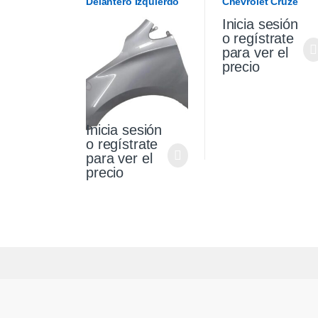
Delantero Izquierdo
Chevrolet Cruze
Chevrolet Cruze 1.4
Premier 1.4 18/21
Inicia sesión
2021
o regístrate
para ver el
precio
Inicia sesión
o regístrate
para ver el
precio