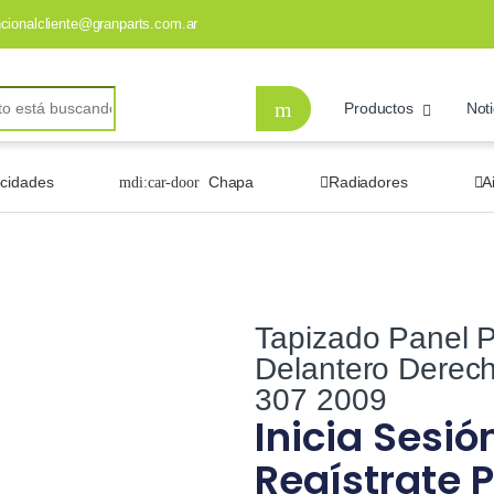
ncionalcliente@granparts.com.ar
Productos
Noti
ocidades
Chapa
Radiadores
A
Tapizado Panel P
Delantero Derec
307 2009
Inicia Sesió
Regístrate P