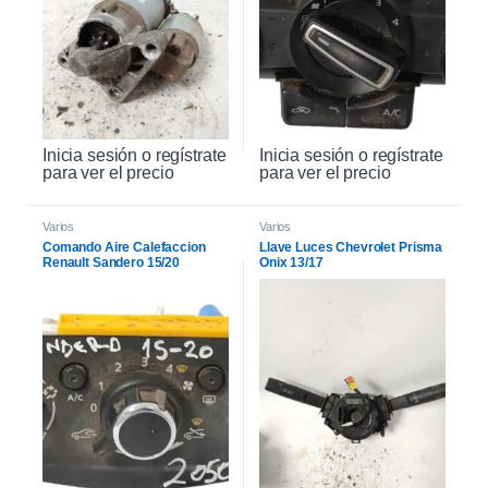
Inicia sesión o regístrate
Inicia sesión o regístrate
para ver el precio
para ver el precio
Varios
Varios
Comando Aire Calefaccion
Llave Luces Chevrolet Prisma
Renault Sandero 15/20
Onix 13/17