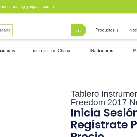
ncionalcliente@granparts.com.ar
Productos
Noti
ocidades
Chapa
Radiadores
A
Tablero Instrumen
Freedom 2017 N
Inicia Sesió
Regístrate P
Precio