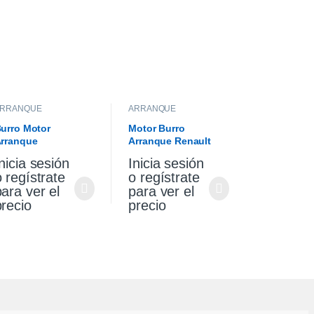
ARRANQUE
ARRANQUE
urro Motor
Motor Burro
rranque
Arranque Renault
olkswagen Gol
Sandero Stepway 1.6
nicia sesión
Inicia sesión
aveiro 1.6
Original
o regístrate
o regístrate
para ver el
para ver el
precio
precio