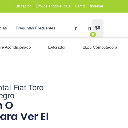
Ubicación
Envíos a todo el país
Carrito
Ingresar
$
0
cias
Preguntas Frecuentes
0
ire Acondicionado
Aforador
Ecu Computadora
tal Fiat Toro
egro
n O
ara Ver El