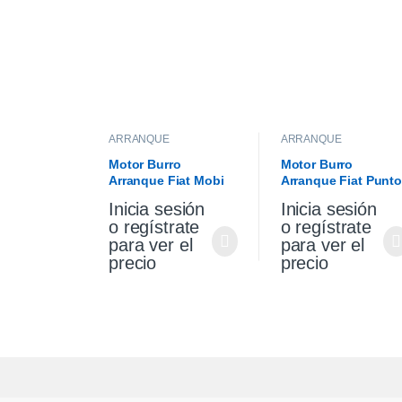
ARRANQUE
ARRANQUE
Motor Burro
Motor Burro
Arranque Fiat Mobi
Arranque Fiat Punto
1.0 Original
Palio Siena 1.4 Fire
Inicia sesión
Inicia sesión
Original
o regístrate
o regístrate
para ver el
para ver el
precio
precio