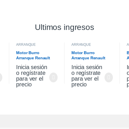
Ultimos ingresos
ARRANQUE
ARRANQUE
Motor Burro
Motor Burro
B
Arranque Renault
Arranque Renault
A
Sandero Stepway 1.6
Sandero Stepway 1.6
V
Inicia sesión
Inicia sesión
I
K4m Original
K4m
S
o regístrate
o regístrate
para ver el
para ver el
precio
precio