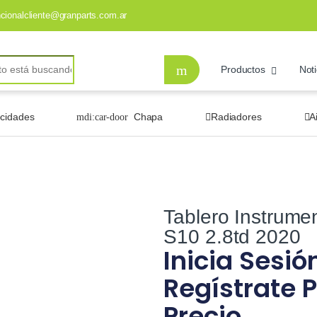
ncionalcliente@granparts.com.ar
Productos
Noti
ocidades
Chapa
Radiadores
A
Tablero Instrumen
S10 2.8td 2020
Inicia Sesió
Regístrate P
Precio