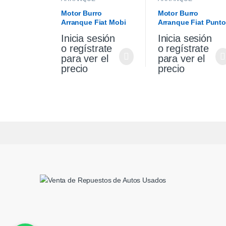
Motor Burro
Motor Burro
Arranque Fiat Mobi
Arranque Fiat Punto
1.0 Original
Palio Siena 1.4 Fire
Inicia sesión
Inicia sesión
Original
o regístrate
o regístrate
para ver el
para ver el
precio
precio