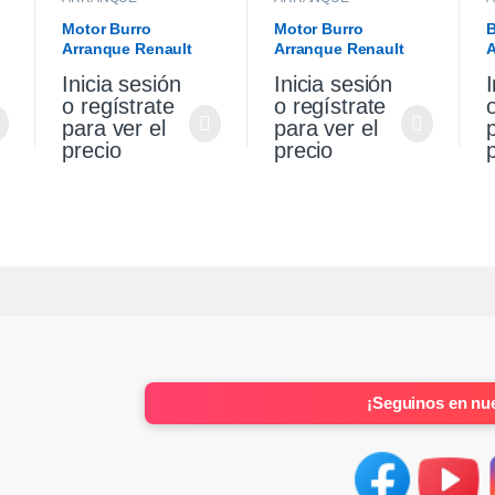
Motor Burro
Motor Burro
B
Arranque Renault
Arranque Renault
A
Sandero Stepway 1.6
Sandero Stepway 1.6
V
Inicia sesión
Inicia sesión
I
K4m Original
K4m
S
o regístrate
o regístrate
para ver el
para ver el
precio
precio
¡Seguinos en nue