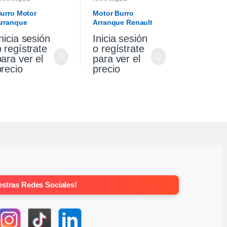
urro Motor
Motor Burro
rranque
Arranque Renault
olkswagen Gol
Sandero Stepway 1.6
nicia sesión
Inicia sesión
aveiro 1.6
Original
o regístrate
o regístrate
para ver el
para ver el
precio
precio
stras Redes Sociales!