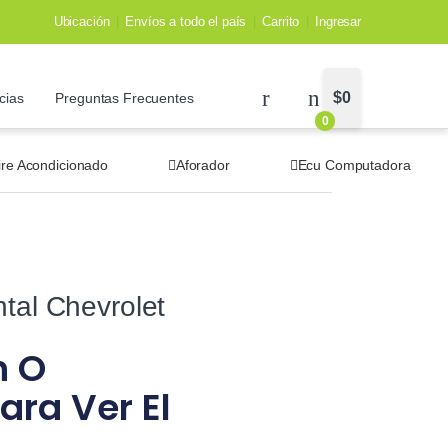
Ubicación
Envíos a todo el país
Carrito
Ingresar
$
0
cias
Preguntas Frecuentes
0
ire Acondicionado
Aforador
Ecu Computadora
tal Chevrolet
n O
ara Ver El