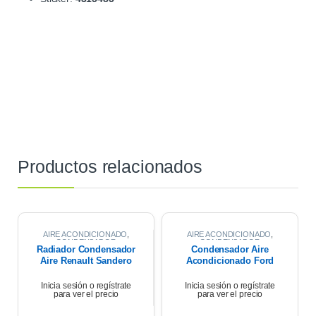
Productos relacionados
AIRE ACONDICIONADO
,
AIRE ACONDICIONADO
,
CONDENSADOR
CONDENSADOR
Radiador Condensador
Condensador Aire
Aire Renault Sandero
Acondicionado Ford
1.6 2011
Ranger 2.2 2023
Inicia sesión o regístrate
Inicia sesión o regístrate
para ver el precio
para ver el precio