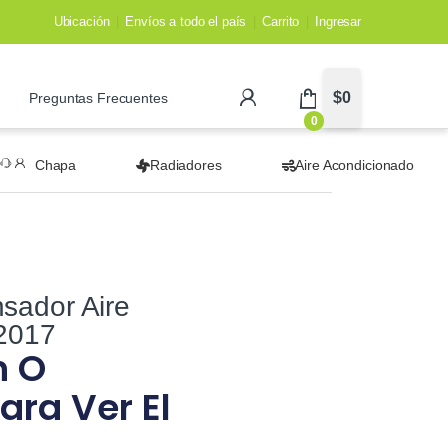
Ubicación
Envíos a todo el país
Carrito
Ingresar
$
0
Preguntas Frecuentes
0
Chapa
Radiadores
Aire Acondicionado
sador Aire
 2017
n O
ara Ver El