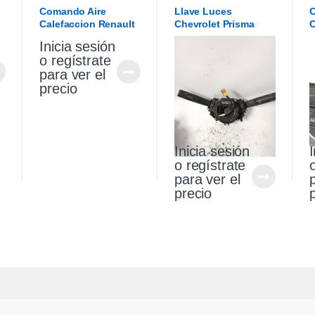
Comando Aire
Llave Luces
C
Calefaccion Renault
Chevrolet Prisma
C
Sandero 15/20
Onix 13/17
C
Inicia sesión
2
o regístrate
para ver el
precio
Inicia sesión
I
o regístrate
para ver el
precio