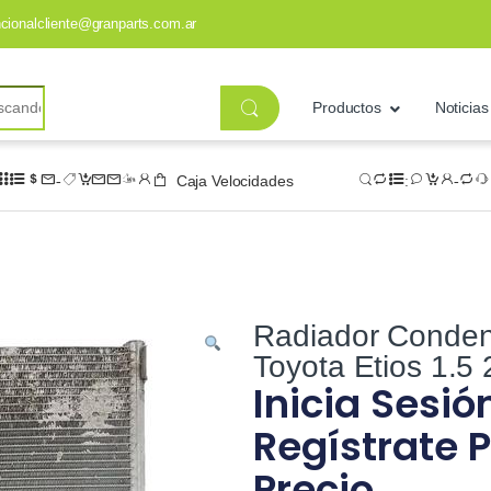
ncionalcliente@granparts.com.ar
Productos
Noticias
Caja Velocidades
Radiador Conden
Toyota Etios 1.5
Inicia Sesió
Regístrate P
Precio