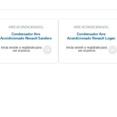
AIRE ACONDICIONADO
,
AIRE ACONDICIONADO
,
CONDENSADOR
CONDENSADOR
Condensador Aire
Condensador Aire
Acondicionado Renault Sandero
Acondicionado Renault Logan
1.6 2011 K4m
2016
Inicia sesión o regístrate para
Inicia sesión o regístrate para
ver el precio
ver el precio