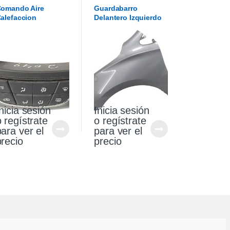
GUARDABARROS
omando Aire
Guardabarro
alefaccion
Delantero Izquierdo
hevrolet Cruze 1.4
Chevrolet Cruze 1.4
021
2021
nicia sesión
Inicia sesión
o regístrate
o regístrate
para ver el
para ver el
precio
precio