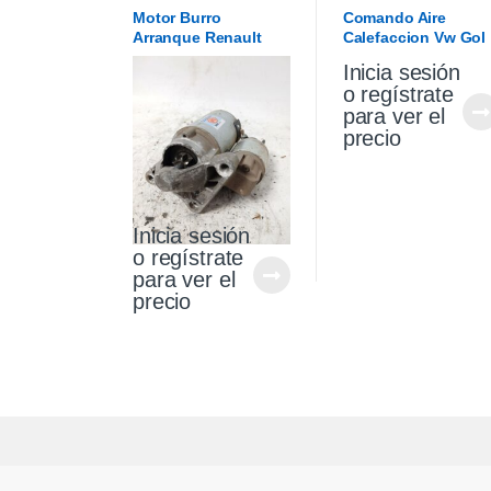
Motor Burro
Comando Aire
Arranque Renault
Calefaccion Vw Gol
Sandero Stepway 1.6
Trend 17/20 (Usado)
Inicia sesión
Original
o regístrate
para ver el
precio
Inicia sesión
o regístrate
para ver el
precio