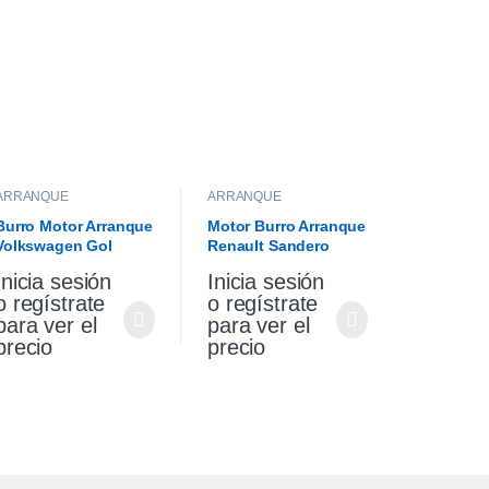
ARRANQUE
ARRANQUE
Burro Motor Arranque
Motor Burro Arranque
Volkswagen Gol
Renault Sandero
Saveiro 1.6
Stepway 1.6 Original
Inicia sesión
Inicia sesión
o regístrate
o regístrate
para ver el
para ver el
precio
precio