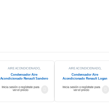
AIRE ACONDICIONADO
,
AIRE ACONDICIONADO
,
CONDENSADOR
CONDENSADOR
Condensador Aire
Condensador Aire
Acondicionado Renault Sandero
Acondicionado Renault Logan
1.6 2011 K4m
2016
Inicia sesión o regístrate para
Inicia sesión o regístrate para
ver el precio
ver el precio