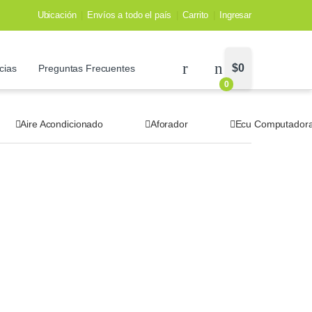
Ubicación
Envíos a todo el país
Carrito
Ingresar
$
0
cias
Preguntas Frecuentes
0
Aire Acondicionado
Aforador
Ecu Computador