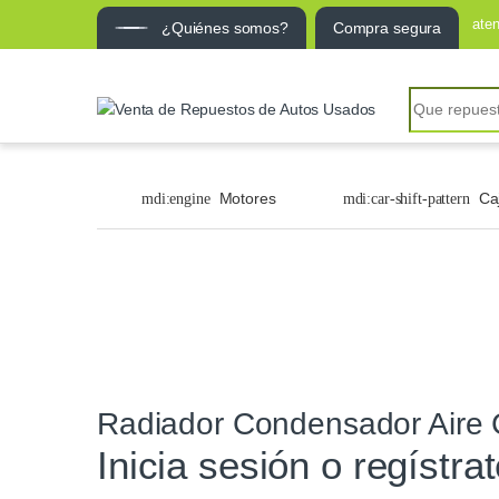
ate
¿Quiénes somos?
Compra segura
Motores
Ca
Radiador Condensador Aire 
Inicia sesión o regístra