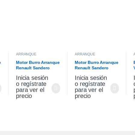
ARRANQUE
ARRANQUE
e
Motor Burro Arranque
Motor Burro Arranque
Renault Sandero
Renault Sandero
l
Stepway 1.6 K4m
Stepway 1.6 K4m
Inicia sesión
Inicia sesión
Original
o regístrate
o regístrate
para ver el
para ver el
precio
precio