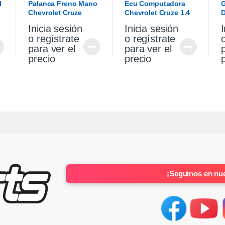
l
Palanca Freno Mano
Ecu Computadora
G
Chevrolet Cruze
Chevrolet Cruze 1.4
D
Premier 1.4 2021
Turbo Premier At
V
Inicia sesión
Inicia sesión
I
2021
o regístrate
o regístrate
para ver el
para ver el
precio
precio
¡Seguinos en nue