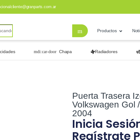
ncionalcliente@granparts.com.ar
Productos
Noti
ocidades
Chapa
Radiadores
Puerta Trasera I
Volkswagen Gol /
2004
Inicia Sesió
Regístrate P