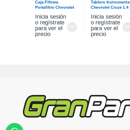
Caja Filtrera
Tablero Instrumenta
Portafiltro Chevrolet
Chevrolet Cruze 1.4
Cruze 1.4 Premier
2021
Inicia sesión
Inicia sesión
19/21
o regístrate
o regístrate
para ver el
para ver el
precio
precio