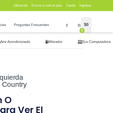
Ubicación
Envíos a todo el país
Carrito
Ingresar
$
0
cias
Preguntas Frecuentes
0
Aire Acondicionado
Aforador
Ecu Computadora
zquierda
 Country
n O
ara Ver El