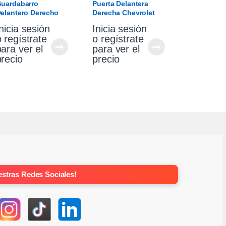
uardabarro
Puerta Delantera
elantero Derecho
Derecha Chevrolet
w Gol Trend 10/13
Corsa Wagon 2007
nicia sesión
Inicia sesión
o regístrate
o regístrate
para ver el
para ver el
precio
precio
stras Redes Sociales!