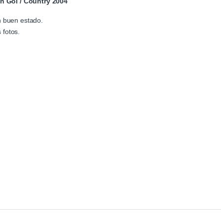
n Gol / Country 2004
n buen estado.
 fotos.