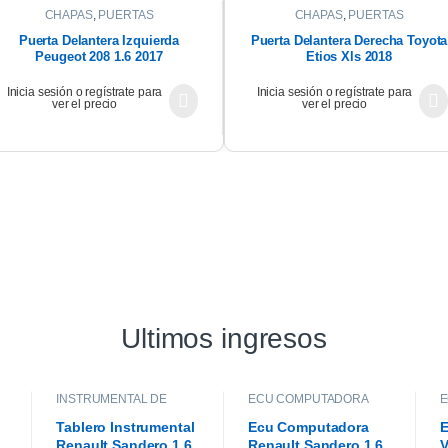
CHAPAS
,
PUERTAS
CHAPAS
,
PUERTAS
Puerta Delantera Izquierda
Puerta Delantera Derecha Toyota
Peugeot 208 1.6 2017
Etios Xls 2018
Inicia sesión o regístrate para
Inicia sesión o regístrate para
ver el precio
ver el precio
Ultimos ingresos
INSTRUMENTAL DE
ECU COMPUTADORA
E
TABLERO
,
INTERIOR
Tablero Instrumental
Ecu Computadora
E
Renault Sandero 1.6
Renault Sandero 1.6
V