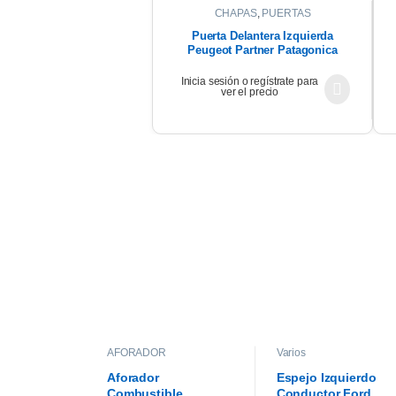
CHAPAS
,
PUERTAS
Puerta Delantera Izquierda
Peugeot Partner Patagonica
2012
Inicia sesión o regístrate para
ver el precio
AFORADOR
Varios
Aforador
Espejo Izquierdo
Combustible
Conductor Ford