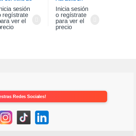
017
Attractive 2012
nicia sesión
Inicia sesión
o regístrate
o regístrate
para ver el
para ver el
precio
precio
stras Redes Sociales!