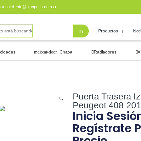
ncionalcliente@granparts.com.ar
Productos
Noti
ocidades
Chapa
Radiadores
A
Puerta Trasera I
🔍
Peugeot 408 20
Inicia Sesió
Regístrate P
Precio