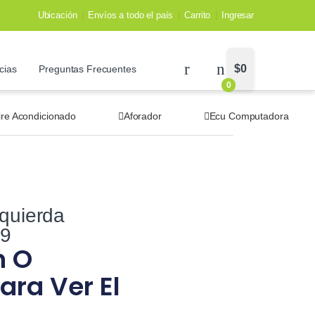
Ubicación
Envíos a todo el país
Carrito
Ingresar
$
0
cias
Preguntas Frecuentes
0
ire Acondicionado
Aforador
Ecu Computadora
zquierda
19
n O
ara Ver El