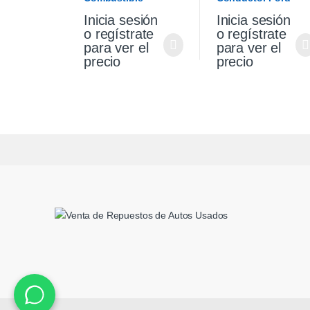
Chevrolet Cruze 1.4
Focus 14/16
Inicia sesión
Inicia sesión
2021
Electrico
o regístrate
o regístrate
para ver el
para ver el
precio
precio