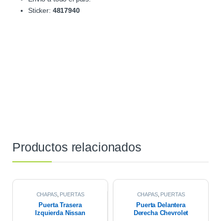
Sticker:
4817940
Productos relacionados
CHAPAS
,
PUERTAS
CHAPAS
,
PUERTAS
Puerta Trasera
Puerta Delantera
Izquierda Nissan
Derecha Chevrolet
Frontier Np300 17/20
Corsa Wagon 2007