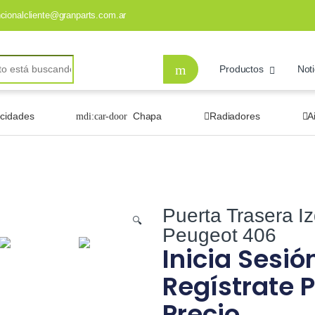
ncionalcliente@granparts.com.ar
Productos
Noti
ocidades
Chapa
Radiadores
A
Puerta Trasera I
🔍
Peugeot 406
Inicia Sesió
Regístrate P
Precio