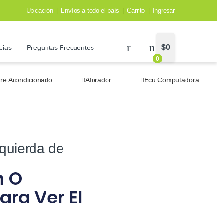
Ubicación
Envíos a todo el país
Carrito
Ingresar
$
0
cias
Preguntas Frecuentes
0
ire Acondicionado
Aforador
Ecu Computadora
zquierda de
n O
ara Ver El