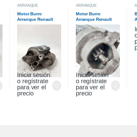
ARRANQUE
ARRANQUE
Motor Burro
Motor Burro
B
Arranque Renault
Arranque Renault
A
Sandero Stepway 1.6
Sandero Stepway 1.6
V
I
K4m Original
K4m
S
Inicia sesión
Inicia sesión
o regístrate
o regístrate
para ver el
para ver el
precio
precio