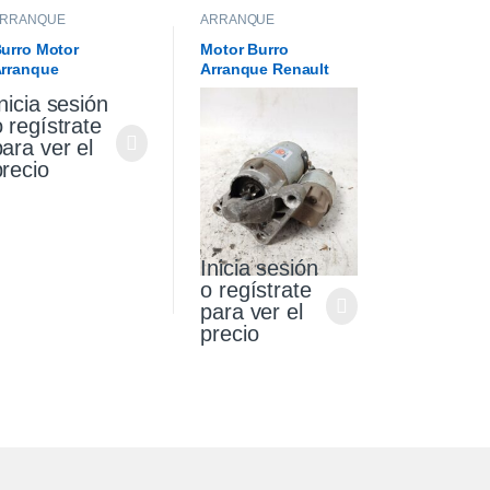
ARRANQUE
ARRANQUE
urro Motor
Motor Burro
rranque
Arranque Renault
olkswagen Gol
Sandero Stepway 1.6
nicia sesión
aveiro 1.6
Original
o regístrate
para ver el
precio
Inicia sesión
o regístrate
para ver el
precio