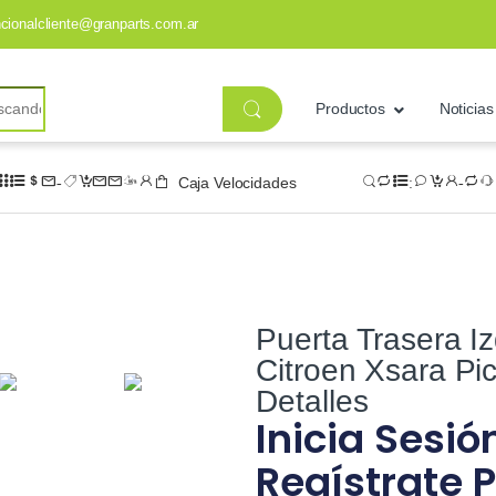
ncionalcliente@granparts.com.ar
Productos
Noticias
Caja Velocidades
Puerta Trasera I
Citroen Xsara Pi
Detalles
Inicia Sesió
Regístrate P