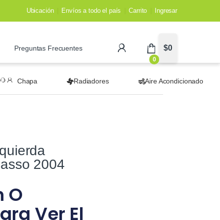
Ubicación
Envíos a todo el país
Carrito
Ingresar
$
0
Preguntas Frecuentes
0
Chapa
Radiadores
Aire Acondicionado
zquierda
casso 2004
n O
ara Ver El