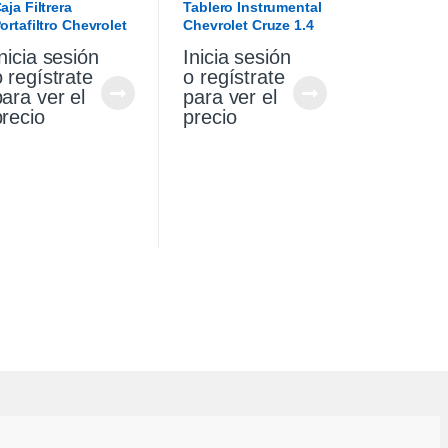
aja Filtrera
Tablero Instrumental
ortafiltro Chevrolet
Chevrolet Cruze 1.4
ruze 1.4 Premier
2021
nicia sesión
Inicia sesión
9/21
o regístrate
o regístrate
para ver el
para ver el
precio
precio