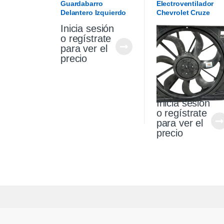
Guardabarro
Electroventilador
Delantero Izquierdo
Chevrolet Cruze
Chevrolet Cruze 1.4
Premier 1.4 18/21
Inicia sesión
2021
o regístrate
para ver el
precio
Inicia sesión
o regístrate
para ver el
precio