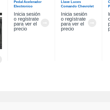
Pedal Acelerador
Llave Luces
C
Electronico
Comando Chevrolet
P
Chevrolet Cruze
Cruze 1.4 19/21
C
Inicia sesión
Inicia sesión
I
Premier 1.4 21
1
o regístrate
o regístrate
para ver el
para ver el
precio
precio