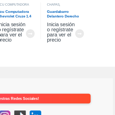
CU COMPUTADORA
CHAPAS
,
GUARDABARROS
cu Computadora
Guardabarro
hevrolet Cruze 1.4
Delantero Derecho
urbo Premier At
Vw Gol Trend 10/13
nicia sesión
Inicia sesión
021
o regístrate
o regístrate
para ver el
para ver el
precio
precio
stras Redes Sociales!