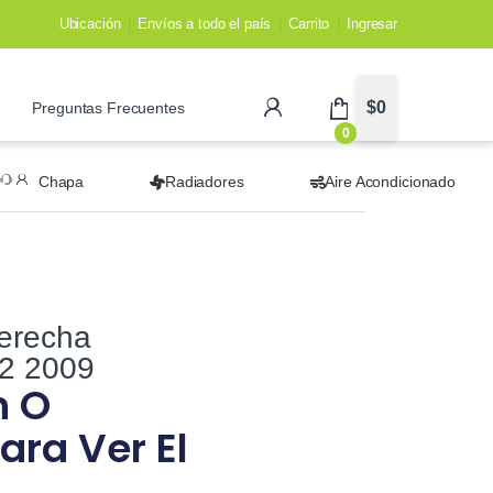
Ubicación
Envíos a todo el país
Carrito
Ingresar
$
0
Preguntas Frecuentes
0
Chapa
Radiadores
Aire Acondicionado
Derecha
2 2009
n O
ara Ver El