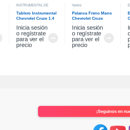
INSTRUMENTAL DE
Varios
E
TABLERO
,
INTERIOR
Tablero Instrumental
Palanca Freno Mano
E
Chevrolet Cruze 1.4
Chevrolet Cruze
C
2021
Premier 1.4 2021
T
Inicia sesión
Inicia sesión
I
2
o regístrate
o regístrate
para ver el
para ver el
precio
precio
¡Seguinos en nue