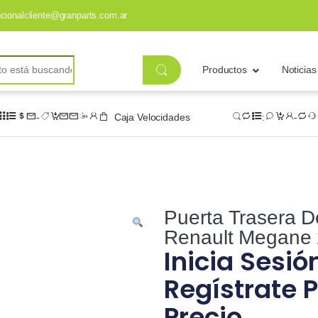
ncionalcliente@granparts.com.ar
Productos
Noticias
Caja Velocidades
Puerta Trasera 
Renault Megane 
Inicia Sesió
Regístrate P
Precio