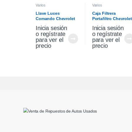
Varios
Varios
Llave Luces
Caja Filtrera
Comando Chevrolet
Portafiltro Chevrolet
Cruze 1.4 19/21
Cruze 1.4 Premier
Inicia sesión
Inicia sesión
19/21
o regístrate
o regístrate
para ver el
para ver el
precio
precio