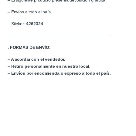
– El siguiente producto presenta devolución gratuita.
– Envíos a todo el país.
– Sticker:
4262324
————————————————————————-
. FORMAS DE ENVÍO:
– A acordar con el vendedor.
– Retiro personalmente en nuestro local.
– Envíos por encomienda o expreso a todo el país.