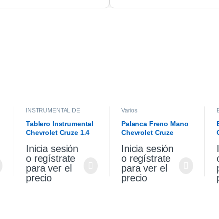
INSTRUMENTAL DE
Varios
TABLERO
,
INTERIOR
Tablero Instrumental
Palanca Freno Mano
Chevrolet Cruze 1.4
Chevrolet Cruze
2021
Premier 1.4 2021
Inicia sesión
Inicia sesión
o regístrate
o regístrate
para ver el
para ver el
precio
precio