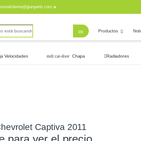
ncionalcliente@granparts.com.ar
Productos
Noti
ja Velocidades
Chapa
Radiadores
Chevrolet Captiva 2011
te para ver el precio