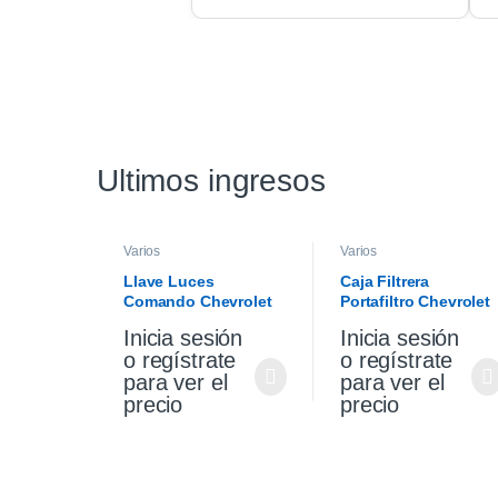
Ultimos ingresos
Varios
Varios
Llave Luces
Caja Filtrera
Comando Chevrolet
Portafiltro Chevrolet
Cruze 1.4 19/21
Cruze 1.4 Premier
Inicia sesión
Inicia sesión
19/21
o regístrate
o regístrate
para ver el
para ver el
precio
precio