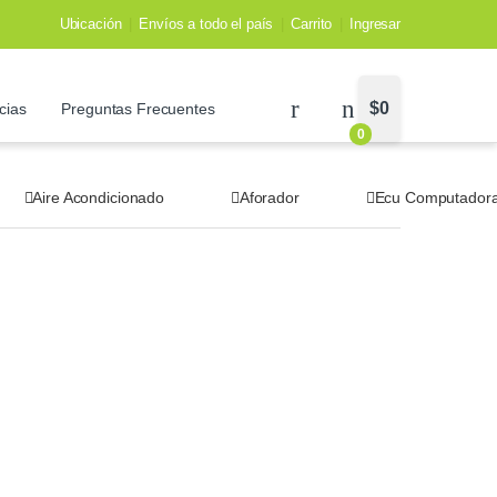
Ubicación
Envíos a todo el país
Carrito
Ingresar
$
0
cias
Preguntas Frecuentes
0
Aire Acondicionado
Aforador
Ecu Computador