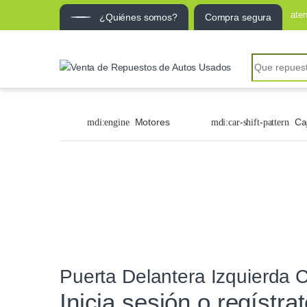
ate
¿Quiénes somos?
Compra segura
Motores
Ca
Puerta Delantera Izquierda 
Inicia sesión o regístra