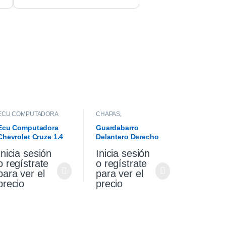
ECU COMPUTADORA
CHAPAS
,
GUARDABARROS
Ecu Computadora
Guardabarro
Chevrolet Cruze 1.4
Delantero Derecho
Turbo Premier At 2021
Vw Gol Trend 10/13
Inicia sesión
Inicia sesión
o regístrate
o regístrate
para ver el
para ver el
precio
precio