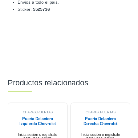
Envíos a todo el país.
Sticker:
5525736
Productos relacionados
CHAPAS
,
PUERTAS
CHAPAS
,
PUERTAS
Puerta Delantera
Puerta Delantera
Izquierda Chevrolet
Derecha Chevrolet
Corsa Wagon 1.6 2007
Corsa Wagon 2007
Inicia sesión o regístrate
Inicia sesión o regístrate