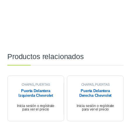
Productos relacionados
CHAPAS
,
PUERTAS
CHAPAS
,
PUERTAS
Puerta Delantera
Puerta Delantera
Izquierda Chevrolet
Derecha Chevrolet
Corsa Wagon 1.6 2007
Corsa Wagon 2007
Inicia sesión o regístrate
Inicia sesión o regístrate
para ver el precio
para ver el precio