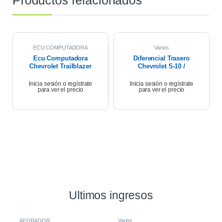
Productos relacionados
ECU COMPUTADORA
Varios
Ecu Computadora
Diferencial Trasero
Chevrolet Trailblazer
Chevrolet S-10 /
2.8
Trailblazer 2018
Inicia sesión o regístrate
Inicia sesión o regístrate
para ver el precio
para ver el precio
Ultimos ingresos
AFORADOR
Varios