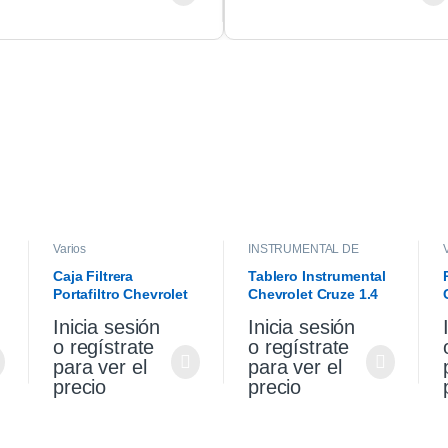
Varios
INSTRUMENTAL DE
TABLERO
,
INTERIOR
Caja Filtrera
Tablero Instrumental
Portafiltro Chevrolet
Chevrolet Cruze 1.4
Cruze 1.4 Premier
2021
Inicia sesión
Inicia sesión
19/21
o regístrate
o regístrate
para ver el
para ver el
precio
precio