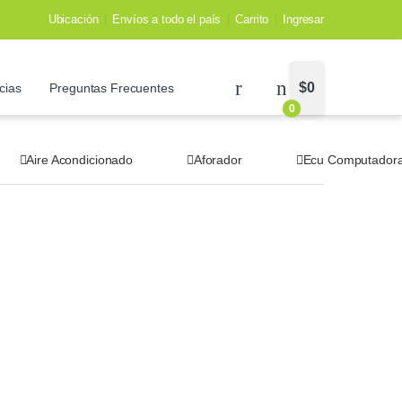
Ubicación
Envíos a todo el país
Carrito
Ingresar
$
0
cias
Preguntas Frecuentes
0
Aire Acondicionado
Aforador
Ecu Computador