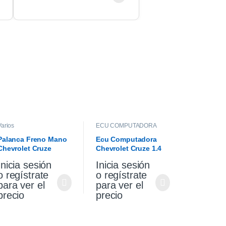
Varios
ECU COMPUTADORA
Palanca Freno Mano
Ecu Computadora
Chevrolet Cruze
Chevrolet Cruze 1.4
Premier 1.4 2021
Turbo Premier At 2021
Inicia sesión
Inicia sesión
o regístrate
o regístrate
para ver el
para ver el
precio
precio