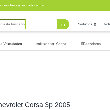
ncionalcliente@granparts.com.ar
Productos
Noti
ja Velocidades
Chapa
Radiadores
hevrolet Corsa 3p 2005