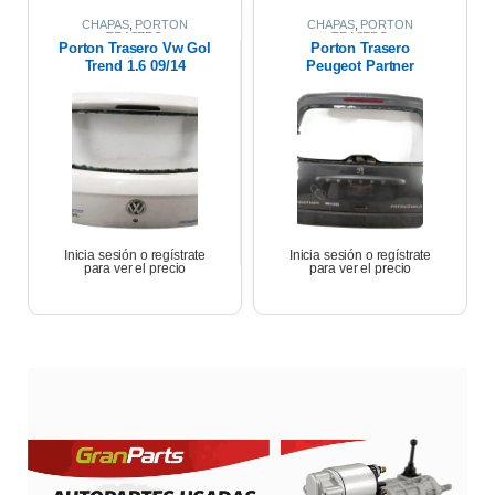
CHAPAS
,
PORTON
CHAPAS
,
PORTON
TRASERO
TRASERO
Porton Trasero Vw Gol
Porton Trasero
Trend 1.6 09/14
Peugeot Partner
Patagonica 1.6 Hdi
2012
Inicia sesión o regístrate
Inicia sesión o regístrate
para ver el precio
para ver el precio