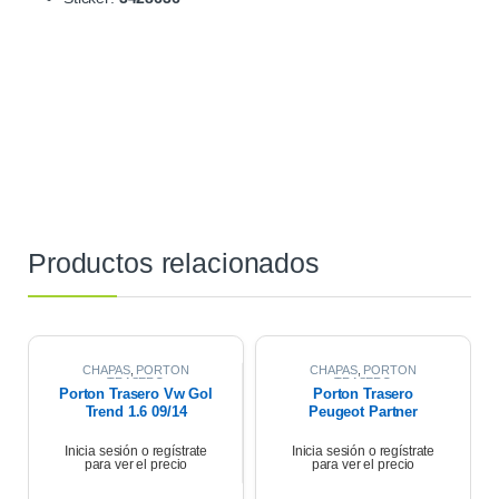
Productos relacionados
CHAPAS
,
PORTON
CHAPAS
,
PORTON
TRASERO
TRASERO
Porton Trasero Vw Gol
Porton Trasero
Trend 1.6 09/14
Peugeot Partner
Patagonica 1.6 Hdi
2012
Inicia sesión o regístrate
Inicia sesión o regístrate
para ver el precio
para ver el precio