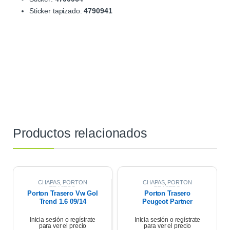
Sticker tapizado:
4790941
Productos relacionados
CHAPAS
,
PORTON
CHAPAS
,
PORTON
TRASERO
TRASERO
Porton Trasero Vw Gol
Porton Trasero
Trend 1.6 09/14
Peugeot Partner
Patagonica 1.6 Hdi
2012
Inicia sesión o regístrate
Inicia sesión o regístrate
para ver el precio
para ver el precio