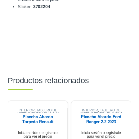
Sticker:
3702204
Productos relacionados
INTERIOR
,
TABLERO DE
INTERIOR
,
TABLERO DE
INSTRUMENTO / PLANCHA
INSTRUMENTO / PLANCHA
Plancha Abordo
Plancha Abordo Ford
ABORDO
ABORDO
Torpedo Renault
Ranger 2.2 2023
Symbol 1.6 10/13
Inicia sesión o regístrate
Inicia sesión o regístrate
para ver el precio
para ver el precio