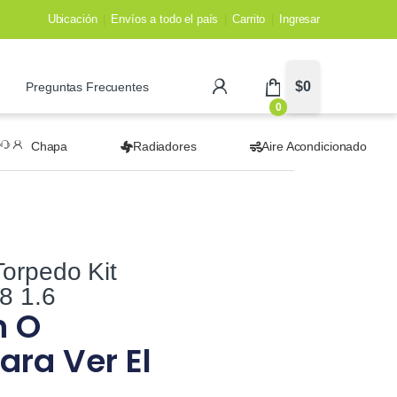
Ubicación
Envíos a todo el país
Carrito
Ingresar
$
0
Preguntas Frecuentes
0
Chapa
Radiadores
Aire Acondicionado
orpedo Kit
8 1.6
n O
ara Ver El