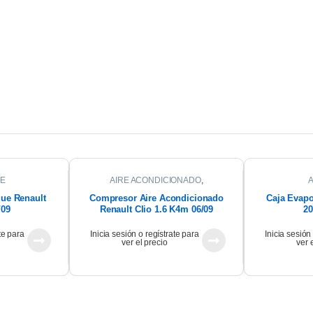
E
AIRE ACONDICIONADO
,
COMPRESOR DE AIRE
que Renault
Compresor Aire Acondicionado
Caja Evapo
/09
Renault Clio 1.6 K4m 06/09
20
te para
Inicia sesión o regístrate para
Inicia sesión
ver el precio
ver 