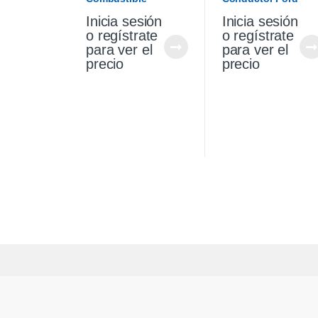
Chevrolet Cruze 1.4
Focus 14/16
Inicia sesión
Inicia sesión
2021
Electrico
o regístrate
o regístrate
para ver el
para ver el
precio
precio