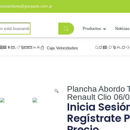
ncionalcliente@granparts.com.ar
Productos
Noticias
Caja Velocidades
Plancha Abordo T
🔍
Renault Clio 06/0
Inicia Sesió
Regístrate P
Precio