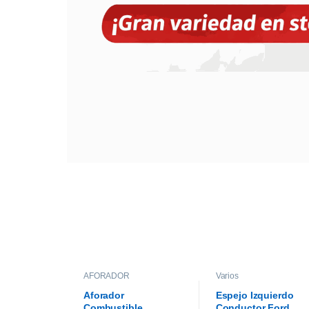
AFORADOR
Varios
Aforador
Espejo Izquierdo
Combustible
Conductor Ford